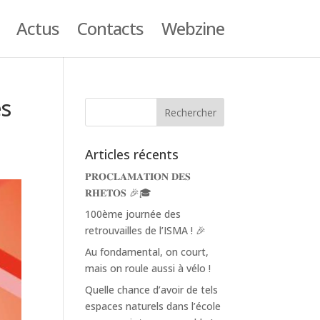
Actus
Contacts
Webzine
es
Articles récents
𝐏𝐑𝐎𝐂𝐋𝐀𝐌𝐀𝐓𝐈𝐎𝐍 𝐃𝐄𝐒
𝐑𝐇𝐄𝐓𝐎𝐒 🎉🎓
100ème journée des
retrouvailles de l’ISMA ! 🎉
Au fondamental, on court,
mais on roule aussi à vélo !
Quelle chance d’avoir de tels
espaces naturels dans l’école