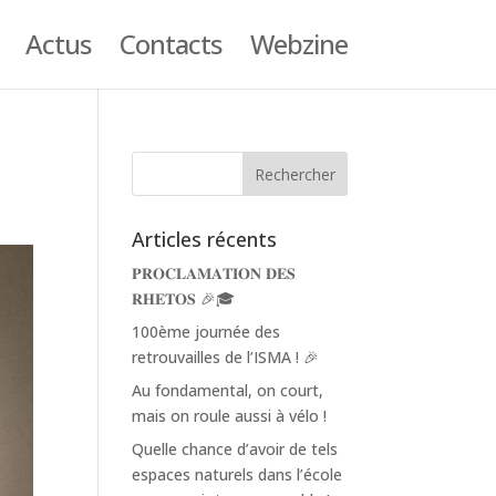
Actus
Contacts
Webzine
Articles récents
𝐏𝐑𝐎𝐂𝐋𝐀𝐌𝐀𝐓𝐈𝐎𝐍 𝐃𝐄𝐒
𝐑𝐇𝐄𝐓𝐎𝐒 🎉🎓
100ème journée des
retrouvailles de l’ISMA ! 🎉
Au fondamental, on court,
mais on roule aussi à vélo !
Quelle chance d’avoir de tels
espaces naturels dans l’école