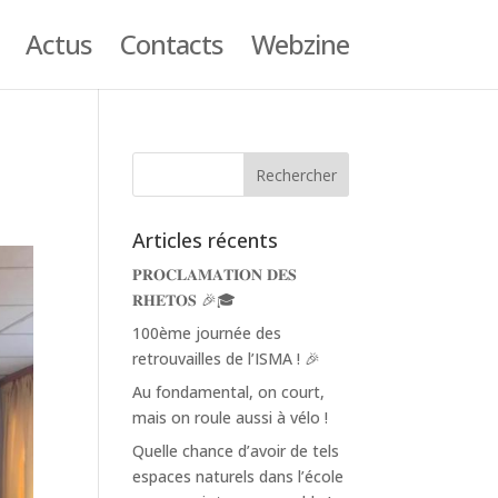
Actus
Contacts
Webzine
Articles récents
𝐏𝐑𝐎𝐂𝐋𝐀𝐌𝐀𝐓𝐈𝐎𝐍 𝐃𝐄𝐒
𝐑𝐇𝐄𝐓𝐎𝐒 🎉🎓
100ème journée des
retrouvailles de l’ISMA ! 🎉
Au fondamental, on court,
mais on roule aussi à vélo !
Quelle chance d’avoir de tels
espaces naturels dans l’école