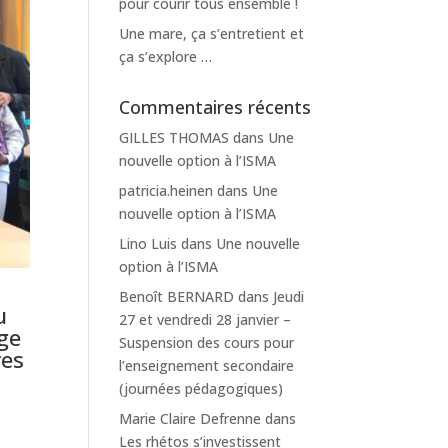
pour courir tous ensemble !
Une mare, ça s’entretient et
ça s’explore …
Commentaires récents
GILLES THOMAS
dans
Une
nouvelle option à l’ISMA
patricia.heinen
dans
Une
nouvelle option à l’ISMA
Lino Luis
dans
Une nouvelle
option à l’ISMA
Benoît BERNARD
dans
Jeudi
u
27 et vendredi 28 janvier –
lge
Suspension des cours pour
res
l’enseignement secondaire
(journées pédagogiques)
Marie Claire Defrenne
dans
Les rhétos s’investissent