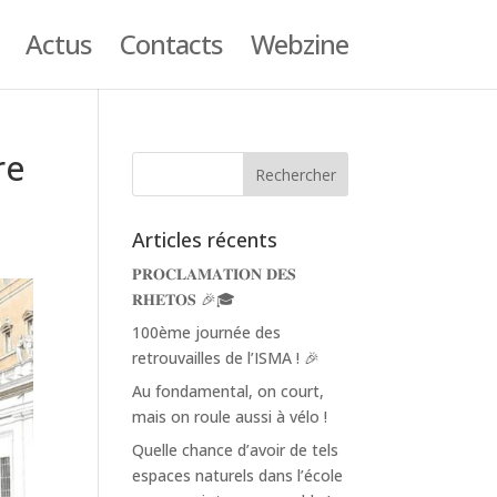
Actus
Contacts
Webzine
re
Articles récents
𝐏𝐑𝐎𝐂𝐋𝐀𝐌𝐀𝐓𝐈𝐎𝐍 𝐃𝐄𝐒
𝐑𝐇𝐄𝐓𝐎𝐒 🎉🎓
100ème journée des
retrouvailles de l’ISMA ! 🎉
Au fondamental, on court,
mais on roule aussi à vélo !
Quelle chance d’avoir de tels
espaces naturels dans l’école