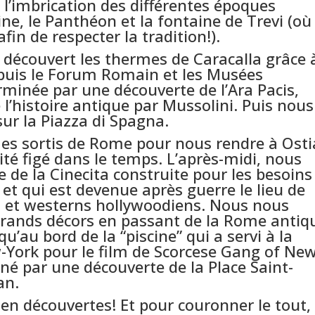
 l’imbrication des différentes époques
ine, le Panthéon et la fontaine de Trevi (où
fin de respecter la tradition!).
 découvert les thermes de Caracalla grâce 
e puis le Forum Romain et les Musées
erminée par une découverte de l’Ara Pacis,
l’histoire antique par Mussolini. Puis nous
ur la Piazza di Spagna.
es sortis de Rome pour nous rendre à Osti
uité figé dans le temps. L’après-midi, nous
 de la Cinecita construite pour les besoins
t qui est devenue après guerre le lieu de
 et westerns hollywoodiens. Nous nous
ands décors en passant de la Rome antiq
u’au bord de la “piscine” qui a servi à la
-York pour le film de Scorcese Gang of New
né par une découverte de la Place Saint-
an.
 en découvertes! Et pour couronner le tout,